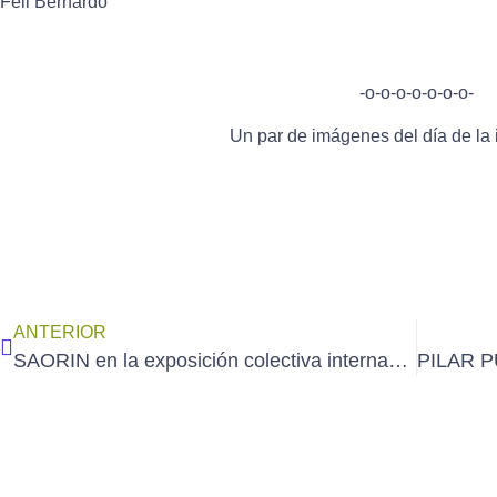
Feli Bernardo
-o-o-o-o-o-o-o-
Un par de imágenes del día de la
ANTERIOR
SAORIN en la exposición colectiva internacional «La armonía de la visión» en el Museo Hsinchu de Taiwan (inauguración 1/7/2026)