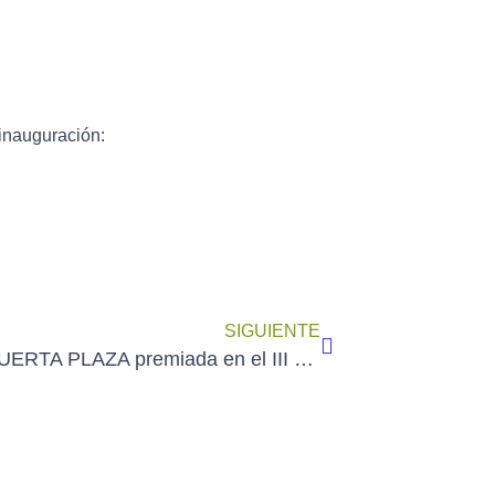
 inauguración:
SIGUIENTE
PILAR PUERTA PLAZA premiada en el III Certamen Nacional de Pintura Rápida de Beteta – Cuenca