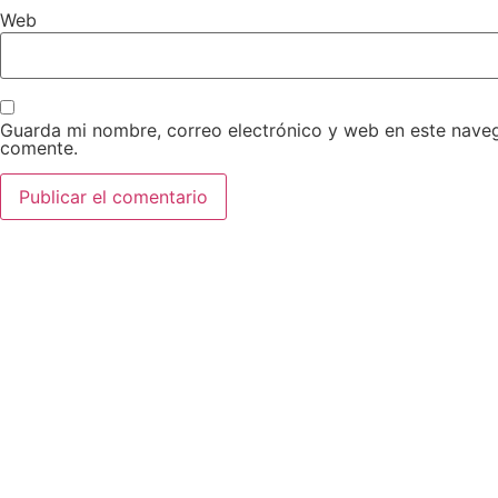
Web
Guarda mi nombre, correo electrónico y web en este nave
comente.
AEDA
ACTIVIDADES
OTRO
Historia de AEDA
Clases
Enlace
Quiénes somos
Viernes culturales
Aviso 
Estatutos
Exposiciones
Políti