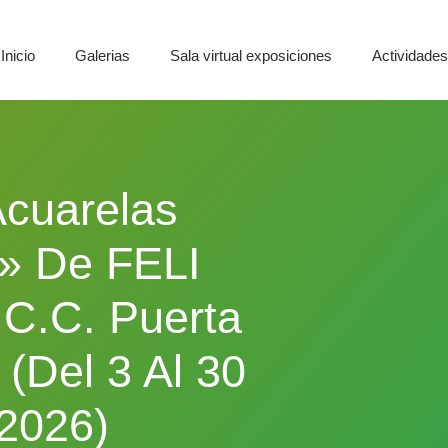
Inicio
Galerias
Sala virtual exposiciones
Actividade
Acuarelas
a» De FELI
.C. Puerta
(del 3 Al 30
 2026)