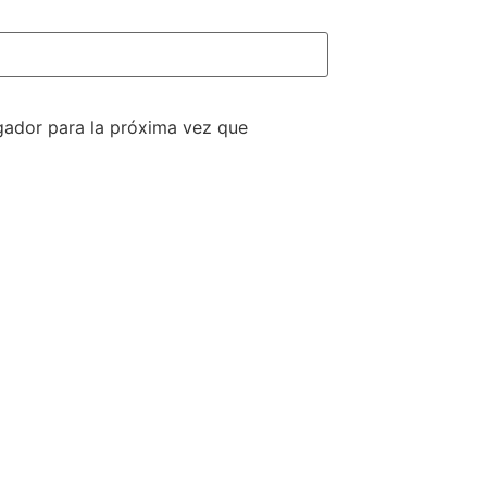
gador para la próxima vez que
S LINKS
REVISTA
S
ACUARELIA
s de interés
legal
ca de privacidad
Ver Revistas