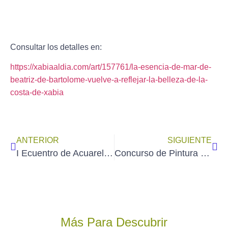
Consultar los detalles en:
https://xabiaaldia.com/art/157761/la-esencia-de-mar-de-
beatriz-de-bartolome-vuelve-a-reflejar-la-belleza-de-la-
costa-de-xabia
ANTERIOR
SIGUIENTE
I Ecuentro de Acuarelistas y Sketchers en ALLES – Asturias (3 de agosto de 2025)
Concurso de Pintura Rápida en EL BOALO – Madrid (sábado 26 de julio de 2025)
Más Para Descubrir