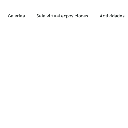
Galerias
Sala virtual exposiciones
Actividades
uarelas De
ORIN En La
írculo De
31/3/2024)