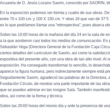
Acuarela de D. Jesús Lozano Saorin, conocido por SAORIN, titul
En la exposición podemos ver treinta y cuatro de sus obras. De
entre 70 x 100 cm. y 100 X 150 cm. Y otras 16 que van de 37’5
es lo que podríamos llamar una “retrospectiva”, pues abarca ob
Sobre las 10:00 horas de la mañana del día 24 en la sala de ex
a la que asistieron casi todos los medíos de comunicación. En p
Sebastián Vega (Directora General de la Fundación Caja Círcul
ciertos detalles del curriculum de Saorin, así como la satisfa
expositiva del presente año, con una obra de tan alto nivel. Al 
exposición. Ha conseguido transformar lo sencillo, lo desechable
aparece la figura humana, pero indirectamente siempre está pr
Seguidamente Saorin, agradeció las palabras de la Directora, 
Fundación Círculo, de mostrar una parte importante de las obras
que se pueden admirar en tan insigne Sala. También manifestó 
obra, así como de la forma y técnica.
Sobre las 20:00 horas del mismo día y ante la presencia de u