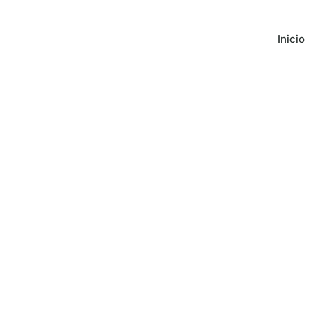
Inicio
Exposición De Ac
Nuestro Socio SA
Fundación Del C
Burgos (24/1 Al 