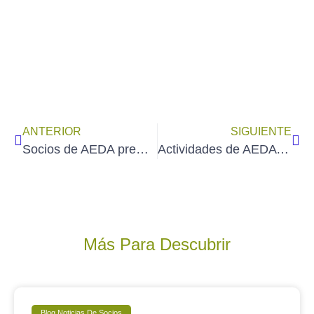
ANTERIOR
SIGUIENTE
Socios de AEDA premidos en el 90º Salón de Otoño de la AEPE: I. ALOSETE, C. DURÁN y J.R. LUQUE.
Actividades de AEDA en noviembre de 2023
Más Para Descubrir
Blog Noticias De Socios