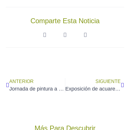
Comparte Esta Noticia
ANTERIOR
SIGUIENTE
Jornada de pintura a la ACUARELA en el Museo del Ferrocarril – Madrid (sábado 29 de noviembre de 2025)
Exposición de acuarelas de ENEDINA RODRÍGUEZ en Hondarribia – Guipúzcoa (del 25/10 al 8/11/2025)
Más Para Descubrir