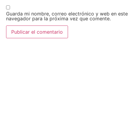
Guarda mi nombre, correo electrónico y web en este
navegador para la próxima vez que comente.
AEDA
ACTIVIDADES
Historia de AEDA
Clases
Quiénes somos
Viernes culturales
Estatutos
Exposiciones
Nuestros fines
Clases Magistrales
Dónde estamos
Talleres
Ser socio de AEDA
Eventos
Acta y Memoria de la
Asamblea 2026