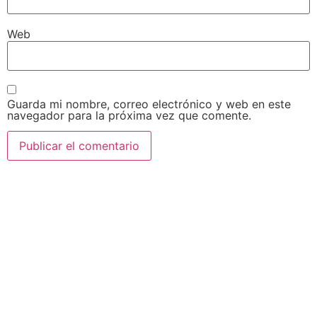
Web
Guarda mi nombre, correo electrónico y web en este
navegador para la próxima vez que comente.
AEDA
ACTIVIDADES
Historia de AEDA
Clases
Quiénes somos
Viernes culturales
Estatutos
Exposiciones
Nuestros fines
Clases Magistrales
Dónde estamos
Talleres