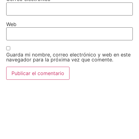
Web
Guarda mi nombre, correo electrónico y web en este
navegador para la próxima vez que comente.
AEDA
ACTIVIDADES
Historia de AEDA
Clases
Quiénes somos
Viernes culturales
Estatutos
Exposiciones
Nuestros fines
Clases Magistrales