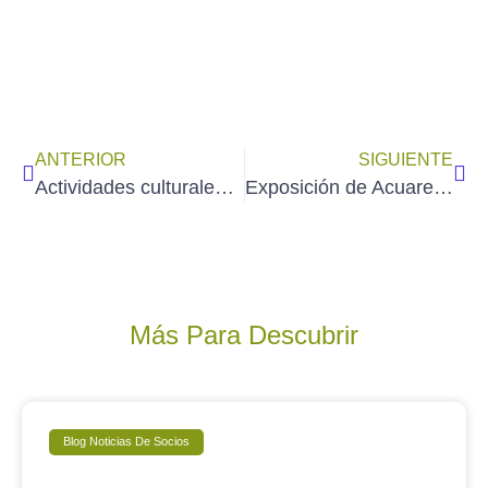
ANTERIOR
SIGUIENTE
Actividades culturales de AEDA en febrero de 2026
Exposición de Acuarelas de ICIAR CÁMARA en el Espacio de Núñez de Balboa, 40 de Madrid (del 30/1 al 27/2/2026)
Más Para Descubrir
Blog Noticias De Socios