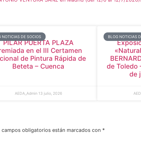
 NOTICIAS DE SOCIOS
BLOG NOTICIAS 
PILAR PUERTA PLAZA
Exposic
remiada en el III Certamen
«Natural
cional de Pintura Rápida de
BERNARDO
Beteta – Cuenca
de Toledo 
de 
AEDA_Admin
13 julio, 2026
AED
 campos obligatorios están marcados con
*