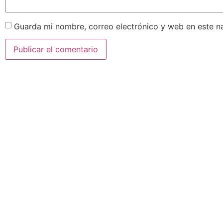
Guarda mi nombre, correo electrónico y web en este n
AEDA
ACTIVIDADES
OTRO
Historia de AEDA
Clases
Enlace
Quiénes somos
Viernes culturales
Aviso 
Estatutos
Exposiciones
Políti
Nuestros fines
Clases Magistrales
Dónde estamos
Talleres