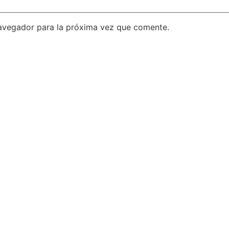
avegador para la próxima vez que comente.
S LINKS
REVISTA
S
ACUARELIA
s de interés
legal
ca de privacidad
Ver Revistas