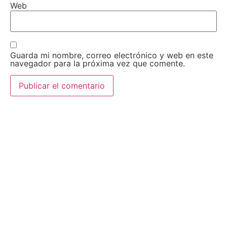
Web
Guarda mi nombre, correo electrónico y web en este
navegador para la próxima vez que comente.
AEDA
ACTIVIDADES
Historia de AEDA
Clases
Quiénes somos
Viernes culturales
Estatutos
Exposiciones
Nuestros fines
Clases Magistrales
Dónde estamos
Talleres
Ser socio de AEDA
Eventos
Acta y Memoria de la