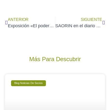
ANTERIOR
SIGUIENTE
Exposición «El poder de la Acuarela» de MONA OMRANI (8/2 al 23/3/2024)
SAORIN en el diario de Burgos: «Pura emoción a través de la acuarela»
Más Para Descubrir
Blog Noticias De Socios