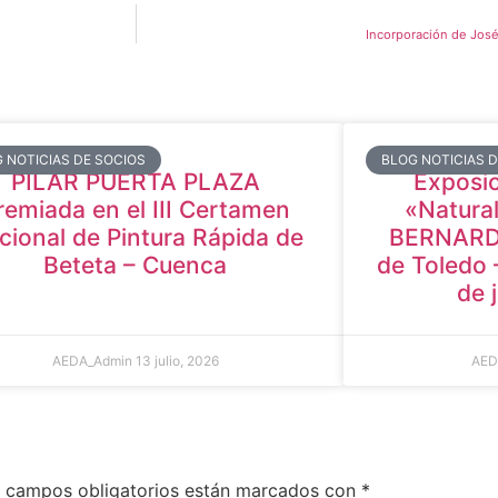
Incorporación de Jos
 NOTICIAS DE SOCIOS
BLOG NOTICIAS 
PILAR PUERTA PLAZA
Exposic
remiada en el III Certamen
«Natural
cional de Pintura Rápida de
BERNARDO
Beteta – Cuenca
de Toledo 
de 
AEDA_Admin
13 julio, 2026
AED
 campos obligatorios están marcados con
*