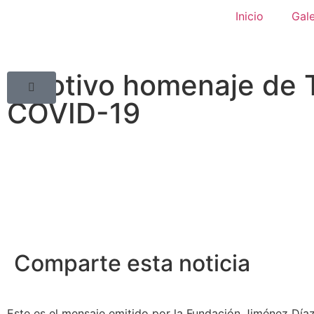
Inicio
Gale
Emotivo homenaje de T
COVID-19
Comparte esta noticia
Este es el mensaje emitido por la Fundación Jiménez Díaz