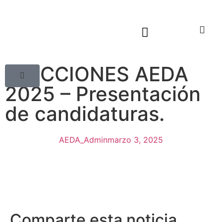
Sala virtual exposiciones
ELECCIONES AEDA
2025 – Presentación
de candidaturas.
AEDA_Admin
marzo 3, 2025
Comparte esta noticia