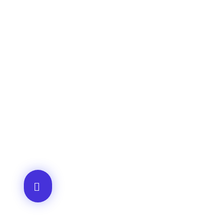
AEDA
ACTIVIDADES
OTRO
Historia de AEDA
Clases
Enlace
Quiénes somos
Viernes culturales
Aviso 
Estatutos
Exposiciones
Políti
Nuestros fines
Clases Magistrales
Dónde estamos
Talleres
Ser socio de AEDA
Eventos
Acta y Memoria de la
Asamblea 2026
© Todos los derechos de imagen y obra reservados