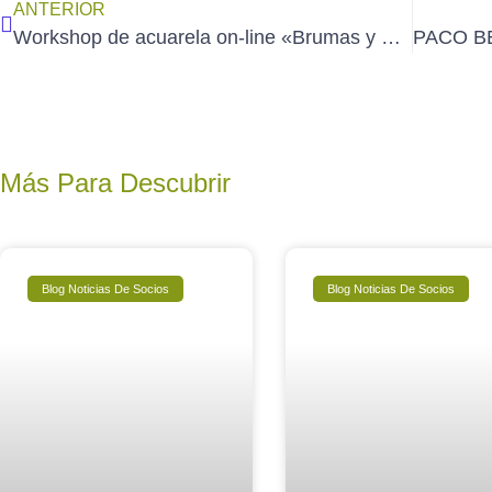
ANTERIOR
Workshop de acuarela on-line «Brumas y Reflejos» impartido por AURORA CHARLO (viernes 20 de junio/25)
Más Para Descubrir
Blog Noticias De Socios
Blog Noticias De Socios