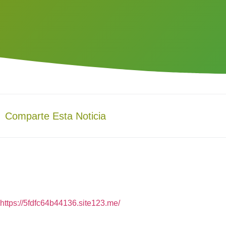
Comparte Esta Noticia
https://5fdfc64b44136.site123.me/