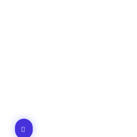
AEDA
ACTIVIDADES
OTRO
Historia de AEDA
Clases
Enlace
Quiénes somos
Viernes culturales
Aviso 
Estatutos
Exposiciones
Políti
Nuestros fines
Clases Magistrales
Dónde estamos
Talleres
Ser socio de AEDA
Eventos
Acta y Memoria de la
Asamblea 2026