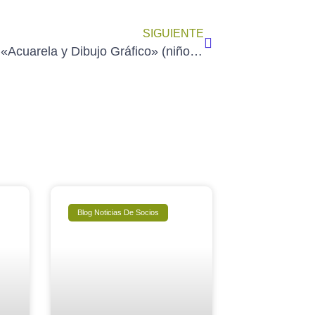
SIGUIENTE
Taller de «Acuarela y Dibujo Gráfico» (niños) impartido por ARACELI C. HAMILTON (sábado 23 de octubre de 2021)
Blog Noticias De Socios