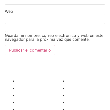
Web
Guarda mi nombre, correo electrónico y web en este
navegador para la próxima vez que comente.
AEDA
ACTIVIDADES
Historia de AEDA
Clases
Quiénes somos
Viernes culturales
Estatutos
Exposiciones
Nuestros fines
Clases Magistrales
Dónde estamos
Talleres