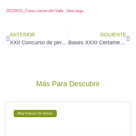
20230531_Curso-Javier-del-Valle
Descarga
ANTERIOR
SIGUIENTE
XXII Concurso de pintura rápida «Ciudad de Pozoblanco» – Córdoba (24 de junio de 2023)
Bases XXXI Certamen de pintura rápida «Ciudad de Ávila» (10 de junio de 2023)
Más Para Descubrir
Blog Noticias De Socios