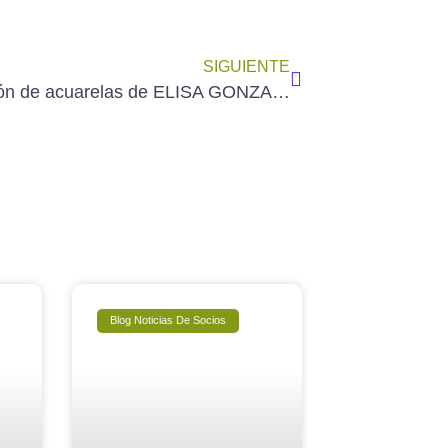
SIGUIENTE
Exposición de acuarelas de ELISA GONZALO TEJEDOR en el Centro Cultural de Arganzuela – Madrid (del 4 al 29/10/2022)
Blog Noticias De Socios