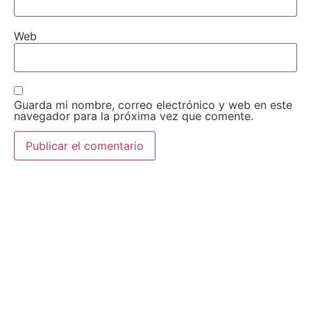
Web
Guarda mi nombre, correo electrónico y web en este
navegador para la próxima vez que comente.
AEDA
ACTIVIDADES
Historia de AEDA
Clases
Quiénes somos
Viernes culturales
Estatutos
Exposiciones
Nuestros fines
Clases Magistrales
Dónde estamos
Talleres