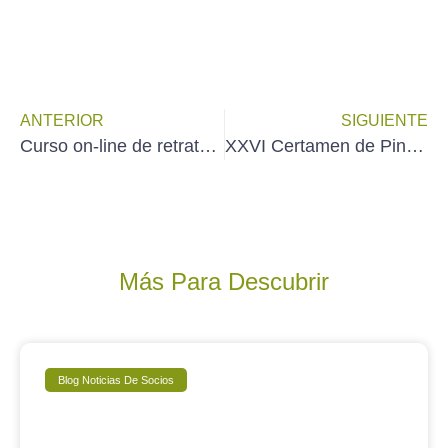
ANTERIOR
SIGUIENTE
Curso on-line de retrato de EMMANUEL LUNA en blurone.es
XXVI Certamen de Pintura Rápida del distrito de Moratalaz – Madrid (sábado 14 de junio)
Más Para Descubrir
Blog Noticias De Socios