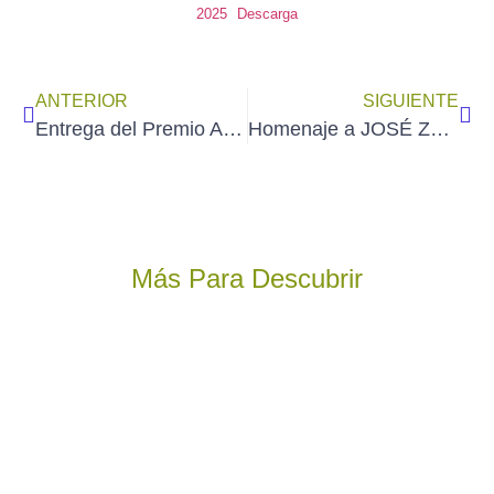
2025
Descarga
ANTERIOR
SIGUIENTE
Entrega del Premio Asehyting «Próspero de Verboom» a nuestro socio JOSÉ IGNACIO MEXÍA Y ALGAR (martes 10 de junio)
Homenaje a JOSÉ ZORITA en el Hogar de Ávila en Madrid (jueves 19 de junio).
Más Para Descubrir