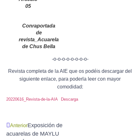
05
Conraportada
de
revista_Acuarela
de Chus Bella
-o-o-o-o-o-o-o-o-
Revista completa de la AIE que os podéis descargar del
siguiente enlace, para poderla leer con mayor
comodidad:
20220616_Revista-de-la-AIA
Descarga
Exposición de
Anterior
acuarelas de MAYLU