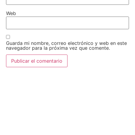
Web
Guarda mi nombre, correo electrónico y web en este
navegador para la próxima vez que comente.
AEDA
ACTIVIDADES
Historia de AEDA
Clases
Quiénes somos
Viernes culturales
Estatutos
Exposiciones
Nuestros fines
Clases Magistrales
Dónde estamos
Talleres
Ser socio de AEDA
Eventos