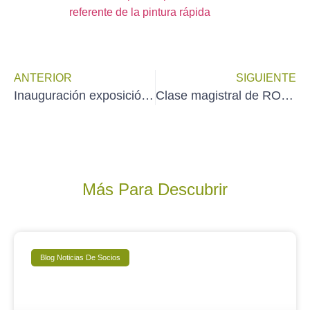
referente de la pintura rápida
ANTERIOR
SIGUIENTE
Inauguración exposición de acuarelas del Grupo GRU-GRU en Morata de Tajuña – Madrid (sábado 25 de mayo)
Clase magistral de ROBERTO MONTORO en el CEA de Casa de Campo – Madrid (11:00 h del domingo 2 de junio)
Más Para Descubrir
Blog Noticias De Socios