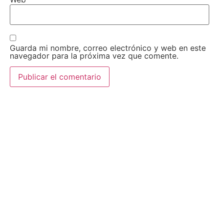
Guarda mi nombre, correo electrónico y web en este
navegador para la próxima vez que comente.
AEDA
ACTIVIDADES
Historia de AEDA
Clases
Quiénes somos
Viernes culturales
Estatutos
Exposiciones
Nuestros fines
Clases Magistrales
Dónde estamos
Talleres
Ser socio de AEDA
Eventos
Acta y Memoria de la
Asamblea 2026