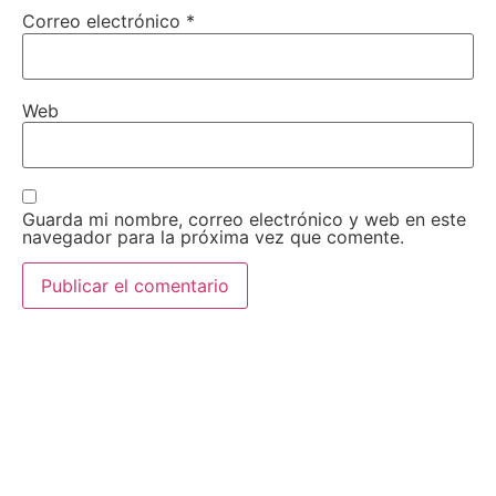
Correo electrónico
*
Web
Guarda mi nombre, correo electrónico y web en este
navegador para la próxima vez que comente.
AEDA
ACTIVIDADES
Historia de AEDA
Clases
Quiénes somos
Viernes culturales
Estatutos
Exposiciones