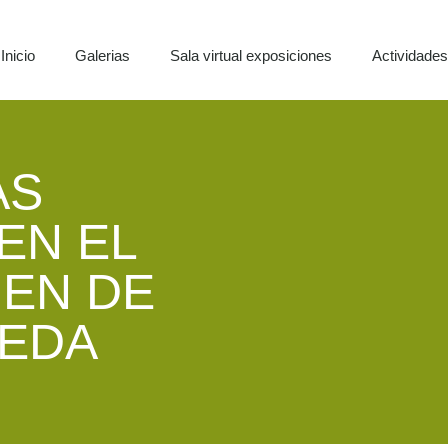
Inicio
Galerias
Sala virtual exposiciones
Actividade
AS
EN EL
EN DE
AEDA