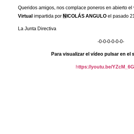
Queridos amigos, nos complace poneros en abierto el 
Virtual
impartida por
N
ICOLÁS ANGULO
el pasado 2
La Junta Directiva
-0-0-0-0-0-0-
Para visualizar el vídeo pulsar en el 
h
ttps://youtu.be/YZcM_6