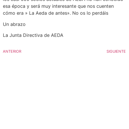
esa época y será muy interesante que nos cuenten
cómo era » La Aeda de antes». No os lo perdáis
Un abrazo
La Junta Directiva de AEDA
ANTERIOR
SIGUIENTE
AEDA
ACTIVIDADES
Historia de AEDA
Clases
Quiénes somos
Viernes culturales
Estatutos
Exposiciones
Nuestros fines
Clases Magistrales
Dónde estamos
Talleres
Ser socio de AEDA
Eventos
Acta y Memoria de la