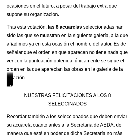
ocasiones en el futuro, a pesar del trabajo extra que
supone su organización.
Tras esta votación,
las 8 acuarelas
seleccionadas han
sido las que se muestran en la siguiente galería, a la que
añadimos ya en esta ocasión el nombre del autor. Es de
señalar que el orden en que aparecen no tiene nada que
ver con la puntuación obtenida, únicamente se sigue el
orden en la que aparecían las obras en la galería de la
votación.
Ana
Cuca
Francis
Javier
Jesús
Manuel
Mercedes
Luis
Muñoz
Muro
Martin
Zorrilla
Lozano
Alpañés
Ballesteros
Cámara
NUESTRAS FELICITACIONES A LOS 8
Muñoz
Marrouch
Salcedo
Saorín
Ramos
López
SELECCINADOS
Recordar también a los seleccionados que deben enviar
su acuarela cuanto antes a la Secretaria de AEDA, de
manera que esté en poder de dicha Secretaría no más