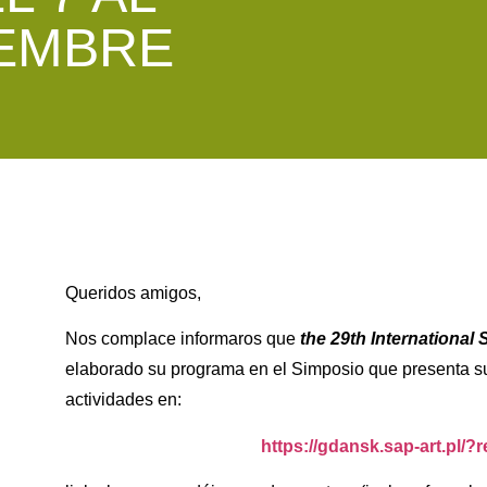
IEMBRE
Queridos amigos,
Nos complace informaros que
the 29th Internationa
elaborado su programa en el Simposio que presenta su
actividades en:
https://gdansk.sap-art.pl/?r