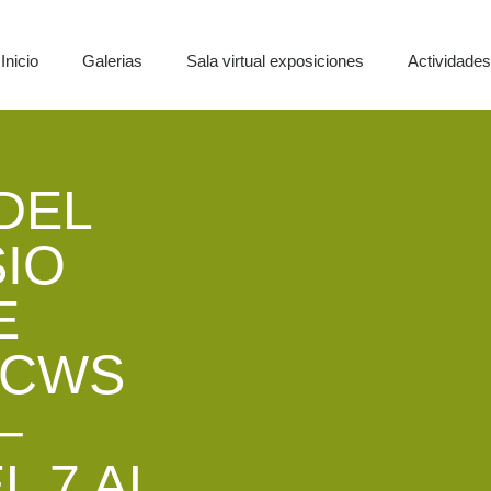
Inicio
Galerias
Sala virtual exposiciones
Actividade
DEL
SIO
E
ECWS
–
L 7 AL