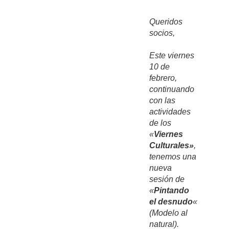
Queridos
socios,
Este viernes
10 de
febrero,
continuando
con las
actividades
de los
«
Viernes
Culturales»
,
tenemos una
nueva
sesión de
«
Pintando
el desnudo
«
(Modelo al
natural).