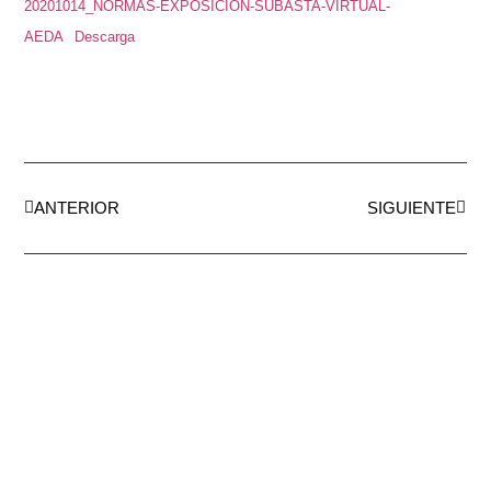
20201014_NORMAS-EXPOSICION-SUBASTA-VIRTUAL-
AEDA
Descarga
ANTERIOR
SIGUIENTE
AEDA
ACTIVIDADES
Historia de AEDA
Clases
Quiénes somos
Viernes culturales