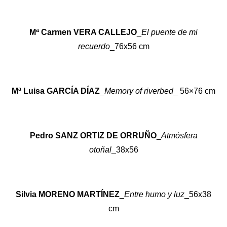
Mª Carmen VERA CALLEJO
_
El puente de mi
recuerdo
_76x56 cm
Mª Luisa GARCÍA DÍAZ
_
Memory of riverbed
_ 56×76 cm
Pedro SANZ ORTIZ DE ORRUÑO
_
Atmósfera
otoñal
_38x56
Silvia MORENO MARTÍNEZ
_
Entre humo y luz
_56x38
cm