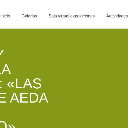
Inicio
Galerias
Sala virtual exposiciones
Actividade
Y
LA
: «LAS
E AEDA
O»