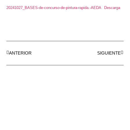
20241027_BASES-de-concurso-de-pintura-rapida.-AEDA
Descarga
ANTERIOR
SIGUIENTE
AEDA
ACTIVIDADES
Historia de AEDA
Clases
Quiénes somos
Viernes culturales