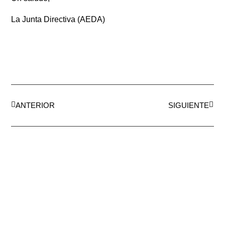
La Junta Directiva (AEDA)
ANTERIOR
SIGUIENTE
AEDA
ACTIVIDADES
Historia de AEDA
Clases