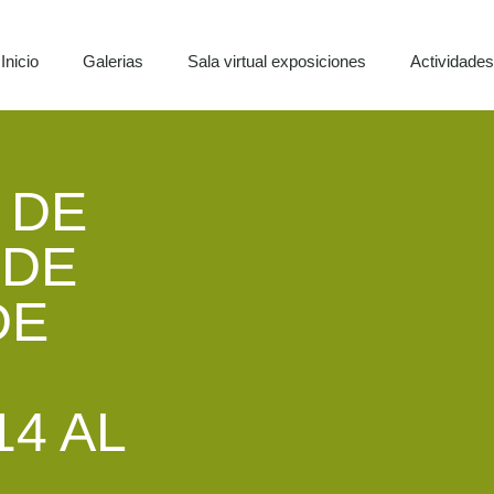
Inicio
Galerias
Sala virtual exposiciones
Actividade
 DE
 DE
DE
4 AL