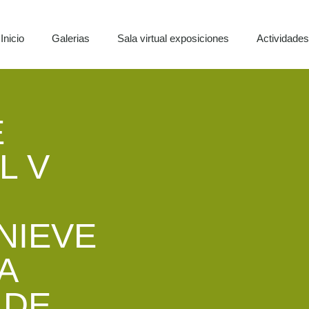
Inicio
Galerias
Sala virtual exposiciones
Actividade
E
L V
NIEVE
A
 DE