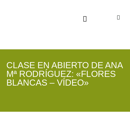
Sala virtual exposiciones
CLASE EN ABIERTO DE ANA
Mª RODRÍGUEZ: «FLORES
BLANCAS – VÍDEO»