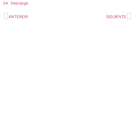
04
Descarga
ANTERIOR
SIGUIENTE
AEDA
ACTIVIDADES
Historia de AEDA
Clases
Quiénes somos
Viernes culturales
Estatutos
Exposiciones
Nuestros fines
Clases Magistrales
Dónde estamos
Talleres
Ser socio de AEDA
Eventos
Acta y Memoria de la
Asamblea 2026
OTROS LINKS
REVISTA ACUARELIA
Enlaces de interés