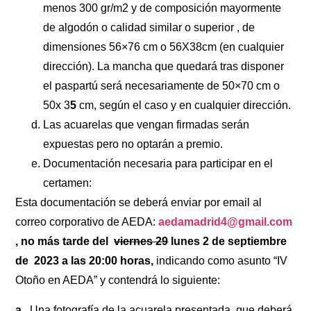
menos 300 gr/m2 y de composición mayormente
de algodón o calidad similar o superior , de
dimensiones 56×76 cm o 56X38cm (en cualquier
dirección). La mancha que quedará tras disponer
el paspartú será necesariamente de 50×70 cm o
50x 3
5
cm, según el caso y en cualquier dirección.
Las acuarelas que vengan firmadas serán
expuestas pero no optarán a premio.
Documentación necesaria para participar en el
certamen:
Esta documentación se deberá enviar por email al
correo corporativo de AEDA:
aedamadrid4@gmail.com
,
no más tarde del
viernes 29
lunes 2 de septiembre
de 2023 a las 20:00 horas,
indicando como asunto “IV
Otoño en AEDA” y contendrá lo siguiente:
a
. Una fotografía de la acuarela presentada, que deberá