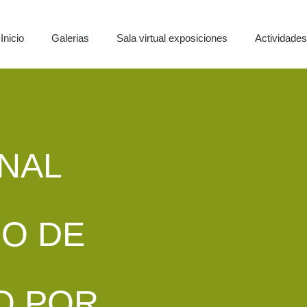
Inicio
Galerias
Sala virtual exposiciones
Actividade
NAL
O DE
O POR