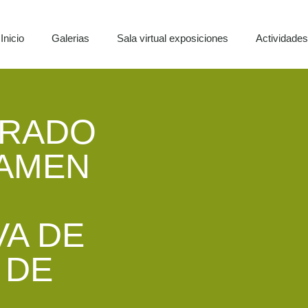
Inicio
Galerias
Sala virtual exposiciones
Actividade
URADO
TAMEN
VA DE
 DE