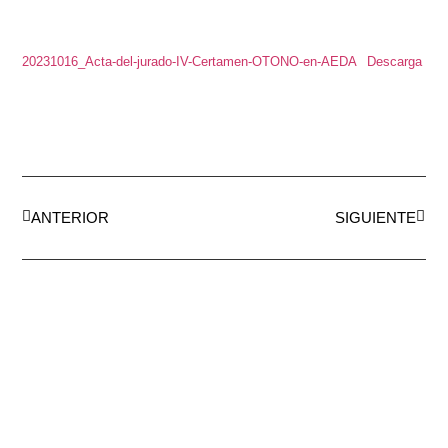
20231016_Acta-del-jurado-IV-Certamen-OTONO-en-AEDA
Descarga
ANTERIOR
SIGUIENTE
AEDA
ACTIVIDADES
Historia de AEDA
Clases