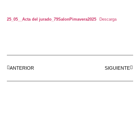
25_05__Acta del jurado_79SalonPimavera2025
Descarga
ANTERIOR
SIGUIENTE
AEDA
ACTIVIDADES
Historia de AEDA
Clases