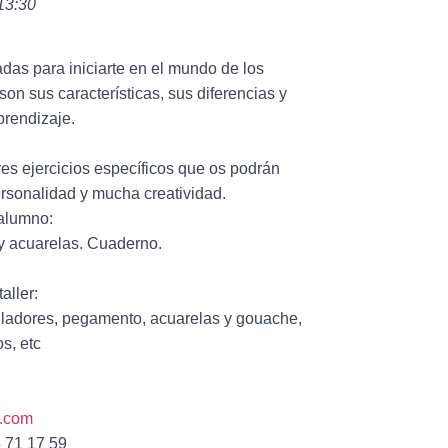
 13:30
as para iniciarte en el mundo de los
on sus características, sus diferencias y
prendizaje.
es ejercicios específicos que os podrán
rsonalidad y mucha creatividad.
 alumno:
 y acuarelas. Cuaderno.
aller:
tuladores, pegamento, acuarelas y gouache,
os, etc
.com
 71 17 59