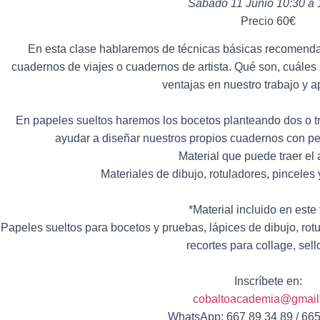
Sábado 11 Junio 10:30 a
Precio 60€
En esta clase hablaremos de técnicas básicas recomendad
cuadernos de viajes o cuadernos de artista. Qué son, cuáles s
ventajas en nuestro trabajo y a
En papeles sueltos haremos los bocetos planteando dos o tr
ayudar a diseñar nuestros propios cuadernos con pe
Material que puede traer el
Materiales de dibujo, rotuladores, pinceles
*Material incluido en este t
Papeles sueltos para bocetos y pruebas, lápices de dibujo, ro
recortes para collage, sell
Inscríbete en:
cobaltoacademia@gmail
WhatsApp: 667 89 34 89 / 665