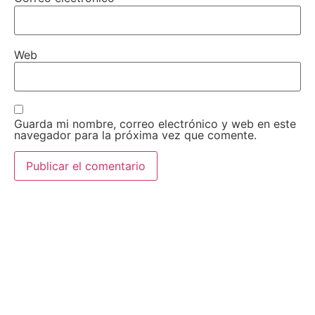
Web
Guarda mi nombre, correo electrónico y web en este
navegador para la próxima vez que comente.
AEDA
ACTIVIDADES
Historia de AEDA
Clases
Quiénes somos
Viernes culturales
Estatutos
Exposiciones
Nuestros fines
Clases Magistrales