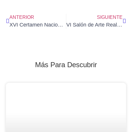
ANTERIOR
SIGUIENTE
XVI Certamen Nacional de Acuarela VILLA DE CAUDETE
VI Salón de Arte Realista de la AEPE (plazo presentación: 10/9/21)
Más Para Descubrir
Blog Noticias De Socios