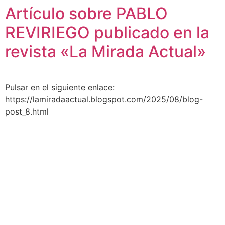
Artículo sobre PABLO
REVIRIEGO publicado en la
revista «La Mirada Actual»
Pulsar en el siguiente enlace:
https://lamiradaactual.blogspot.com/2025/08/blog-
post_8.html
AEDA
ACTIVIDADES
Historia de AEDA
Clases
Quiénes somos
Viernes culturales
Estatutos
Exposiciones
Nuestros fines
Clases Magistrales
Dónde estamos
Talleres