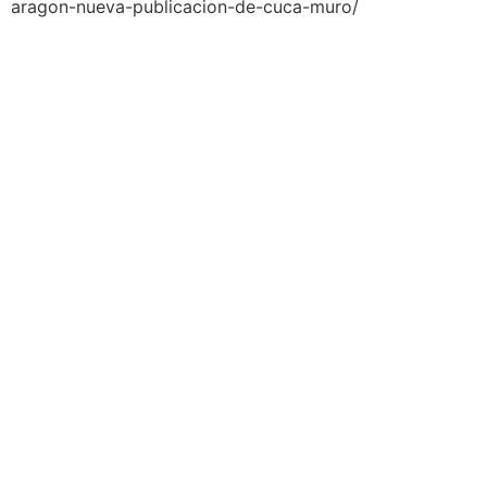
aragon-nueva-publicacion-de-cuca-muro/
AEDA
ACTIVIDADES
Historia de AEDA
Clases
Quiénes somos
Viernes culturales
Estatutos
Exposiciones
Nuestros fines
Clases Magistrales
Dónde estamos
Talleres
Ser socio de AEDA
Eventos
Acta y Memoria de la
Asamblea 2026
OTROS LINKS
REVISTA ACUARELIA
Enlaces de interés
Aviso legal
Ver Revistas
Política de privacidad