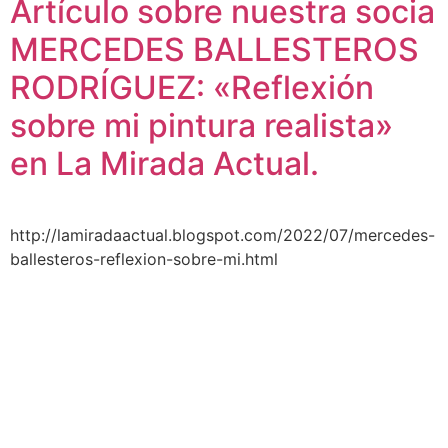
Artículo sobre nuestra socia
MERCEDES BALLESTEROS
RODRÍGUEZ: «Reflexión
sobre mi pintura realista»
en La Mirada Actual.
http://lamiradaactual.blogspot.com/2022/07/mercedes-
ballesteros-reflexion-sobre-mi.html
AEDA
ACTIVIDADES
Historia de AEDA
Clases
Quiénes somos
Viernes culturales
Estatutos
Exposiciones
Nuestros fines
Clases Magistrales