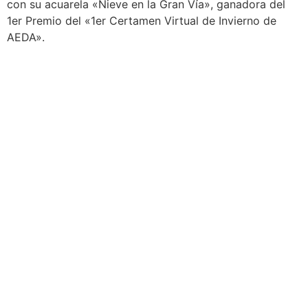
con su acuarela «Nieve en la Gran Vía», ganadora del
1er Premio del «1er Certamen Virtual de Invierno de
AEDA».
AEDA
ACTIVIDADES
Historia de AEDA
Clases
Quiénes somos
Viernes culturales
Estatutos
Exposiciones
Nuestros fines
Clases Magistrales
Dónde estamos
Talleres
Ser socio de AEDA
Eventos
Acta y Memoria de la
Asamblea 2026
OTROS LINKS
REVISTA ACUARELIA
Enlaces de interés